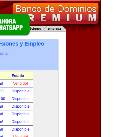
esiones y Empleo
oría.
Estado
ar!
Vendido!
.00
Disponible
0.00
Disponible
ar!
Disponible
ar!
Disponible
ar!
Disponible
ar!
Disponible