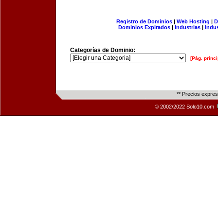
Registro de Dominios
|
Web Hosting
|
D
Dominios Expirados
|
Industrias
|
Indu
Categorías de Dominio:
[Pág. princi
** Precios expre
© 2002/2022 Solo10.com