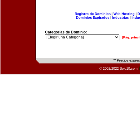
Registro de Dominios
|
Web Hosting
|
D
Dominios Expirados
|
Industrias
|
Indu
Categorías de Dominio:
[Pág. princi
** Precios expre
© 2002/2022 Solo10.com