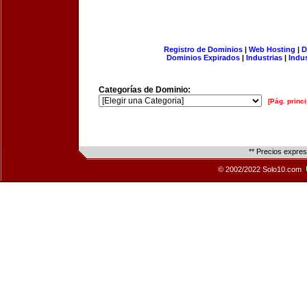
Registro de Dominios
|
Web Hosting
|
D
Dominios Expirados
|
Industrias
|
Indu
Categorías de Dominio:
[Pág. princi
** Precios expre
© 2002/2022 Solo10.com