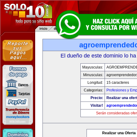
agroemprended
El dueño de este dominio lo ha
Mayusculas:
AGROEMPREND
Minusculas:
agroemprendedor
Longitud:
15 caracteres
Categorias:
Profesiones y Em
Precio:
Realizar una ofer
Visitar!
agroemprendedo
Serán consideradas ofer
Realizar una Oferta