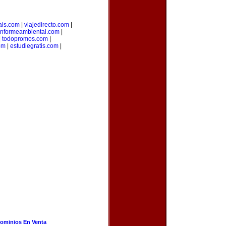
ais.com
|
viajedirecto.com
|
informeambiental.com
|
|
todopromos.com
|
om
|
estudiegratis.com
|
ominios En Venta