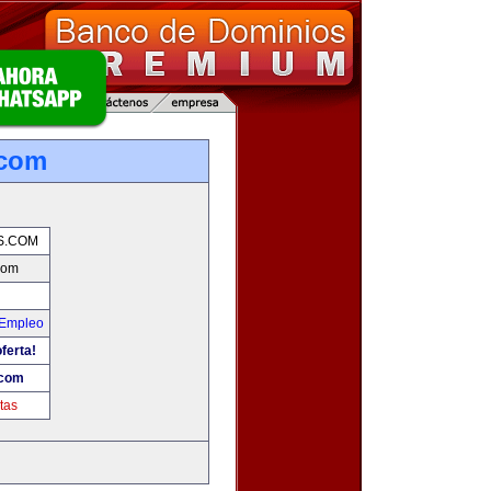
.com
S.COM
com
 Empleo
ferta!
.com
tas