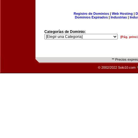
Registro de Dominios
|
Web Hosting
|
D
Dominios Expirados
|
Industrias
|
Indu
Categorías de Dominio:
[Pág. princi
** Precios expre
© 2002/2022 Solo10.com