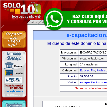
e-capacitacio
El dueño de este dominio lo ha
Mayusculas:
E-CAPACITACION.
Minusculas:
e-capacitacion.com
Longitud:
14 caracteres
Categorias:
EducaciÃ³n
,
Profesi
Precio:
$2,500.00
Visitar!
e-capacitacion.com
Serán consideradas ofer
R