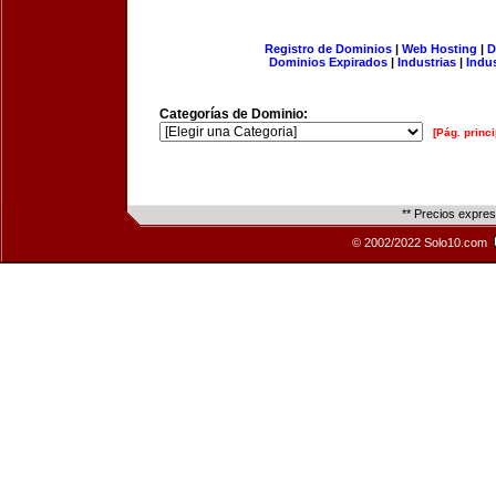
Registro de Dominios
|
Web Hosting
|
D
Dominios Expirados
|
Industrias
|
Indu
Categorías de Dominio:
[Pág. princi
** Precios expre
© 2002/2022 Solo10.com