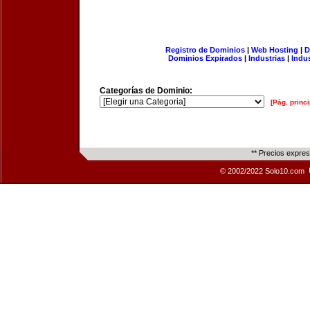
Registro de Dominios
|
Web Hosting
|
D
Dominios Expirados
|
Industrias
|
Indu
Categorías de Dominio:
[Pág. princi
** Precios expre
© 2002/2022 Solo10.com