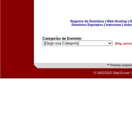
Registro de Dominios
|
Web Hosting
|
D
Dominios Expirados
|
Industrias
|
Indu
Categorías de Dominio:
[Pág. princi
** Precios expre
© 2002/2022 Solo10.com