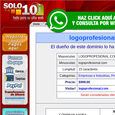
logoprofesiona
El dueño de este dominio lo ha
Mayusculas:
LOGOPROFESIONAL.CO
Minusculas:
logoprofesional.com
Longitud:
15 caracteres
Categorias:
Empresas e Industrias
,
Pr
Precio:
$999.00
Visitar!
logoprofesional.com
Serán consideradas ofer
R