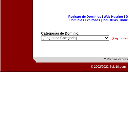
Registro de Dominios
|
Web Hosting
|
D
Dominios Expirados
|
Industrias
|
Indu
Categorías de Dominio:
[Pág. princi
** Precios expre
© 2002/2022 Solo10.com