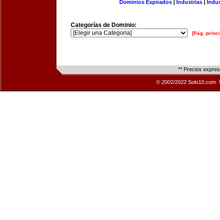
Dominios Expirados
|
Industrias
|
Indu
Categorías de Dominio:
[Pág. princi
** Precios expre
© 2002/2022 Solo10.com