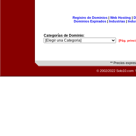
Registro de Dominios
|
Web Hosting
|
D
Dominios Expirados
|
Industrias
|
Indu
Categorías de Dominio:
[Pág. princi
** Precios expre
© 2002/2022 Solo10.com