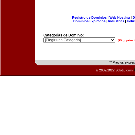
Registro de Dominios
|
Web Hosting
|
D
Dominios Expirados
|
Industrias
|
Indu
Categorías de Dominio:
[Pág. princi
** Precios expre
© 2002/2022 Solo10.com