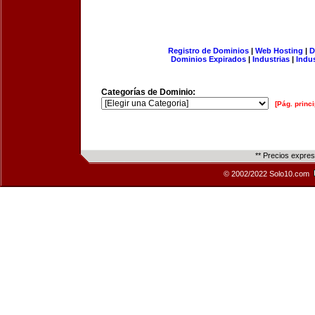
Registro de Dominios
|
Web Hosting
|
D
Dominios Expirados
|
Industrias
|
Indu
Categorías de Dominio:
[Pág. princi
** Precios expre
© 2002/2022 Solo10.com