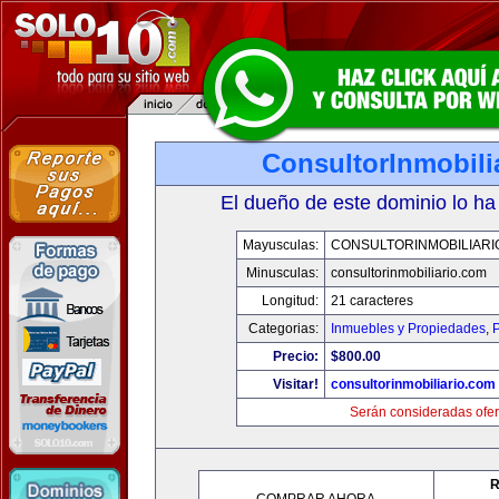
ConsultorInmobili
El dueño de este dominio lo ha
Mayusculas:
CONSULTORINMOBILIARI
Minusculas:
consultorinmobiliario.com
Longitud:
21 caracteres
Categorias:
Inmuebles y Propiedades
,
P
Precio:
$800.00
Visitar!
consultorinmobiliario.com
Serán consideradas ofer
R