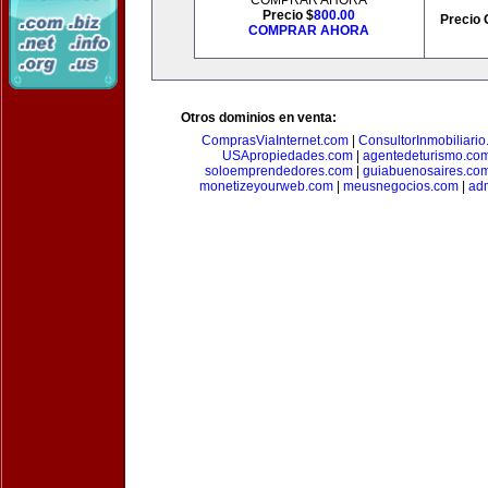
COMPRAR AHORA
Precio $
800.00
Precio 
COMPRAR AHORA
Otros dominios en venta:
ComprasViaInternet.com
|
ConsultorInmobiliari
USApropiedades.com
|
agentedeturismo.co
soloemprendedores.com
|
guiabuenosaires.co
monetizeyourweb.com
|
meusnegocios.com
|
adm