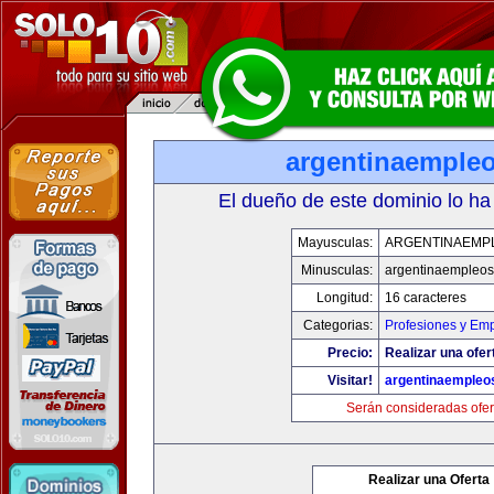
argentinaemple
El dueño de este dominio lo ha
Mayusculas:
ARGENTINAEMP
Minusculas:
argentinaempleo
Longitud:
16 caracteres
Categorias:
Profesiones y Em
Precio:
Realizar una ofer
Visitar!
argentinaempleo
Serán consideradas ofer
Realizar una Oferta