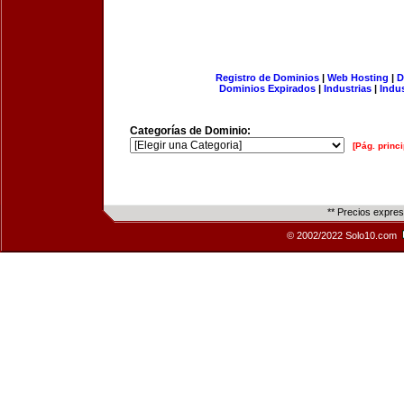
Registro de Dominios
|
Web Hosting
|
D
Dominios Expirados
|
Industrias
|
Indu
Categorías de Dominio:
[Pág. princi
** Precios expre
© 2002/2022 Solo10.com