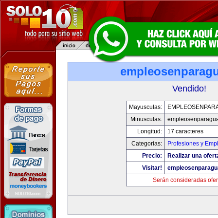
empleosenparag
Vendido!
Mayusculas:
EMPLEOSENPAR
Minusculas:
empleosenparagu
Longitud:
17 caracteres
Categorias:
Profesiones y Emp
Precio:
Realizar una ofert
Visitar!
empleosenparagu
Serán consideradas ofer