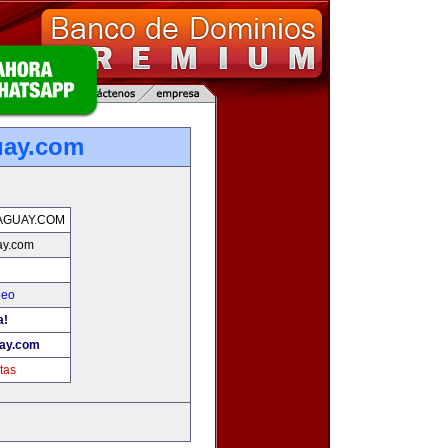
uay.com
AGUAY.COM
ay.com
leo
a!
ay.com
tas