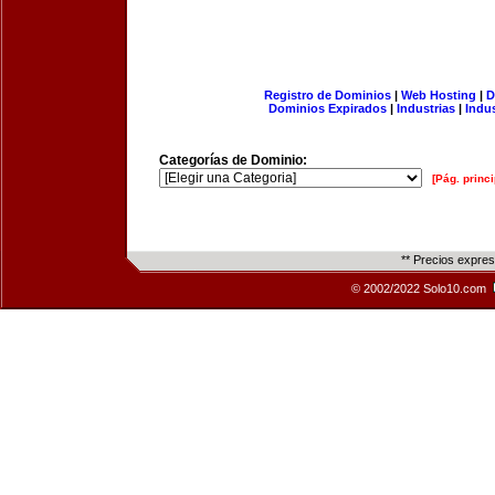
Registro de Dominios
|
Web Hosting
|
D
Dominios Expirados
|
Industrias
|
Indu
Categorías de Dominio:
[Pág. princi
** Precios expre
© 2002/2022 Solo10.com