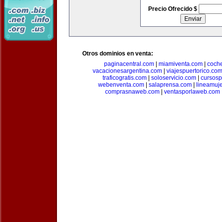
Precio Ofrecido $
Otros dominios en venta:
paginacentral.com
|
miamiventa.com
|
coch
vacacionesargentina.com
|
viajespuertorico.co
traficogratis.com
|
soloservicio.com
|
cursosp
webenventa.com
|
salaprensa.com
|
lineamuj
comprasnaweb.com
|
ventasporlaweb.com