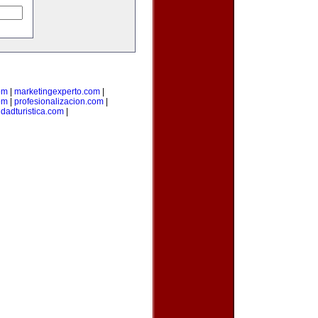
om
|
marketingexperto.com
|
om
|
profesionalizacion.com
|
udadturistica.com
|