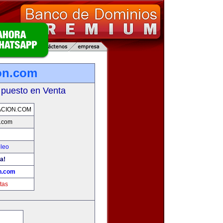
ion.com
 puesto en Venta
ACION.COM
n.com
leo
a!
on.com
tas