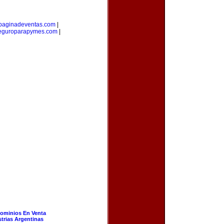
paginadeventas.com
|
eguroparapymes.com
|
ominios En Venta
strias Argentinas