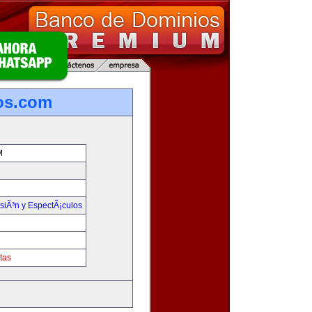
os.com
M
isiÃ³n y EspectÃ¡culos
tas