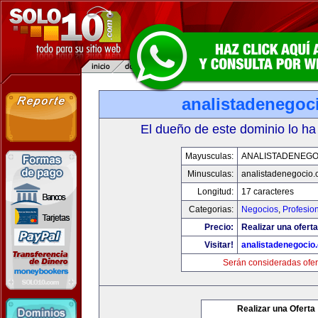
analistadenegoc
El dueño de este dominio lo ha
Mayusculas:
ANALISTADENEGO
Minusculas:
analistadenegocio
Longitud:
17 caracteres
Categorias:
Negocios
,
Profesio
Precio:
Realizar una oferta
Visitar!
analistadenegocio
Serán consideradas ofer
Realizar una Oferta