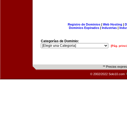
Registro de Dominios
|
Web Hosting
|
D
Dominios Expirados
|
Industrias
|
Indu
Categorías de Dominio:
[Pág. princi
** Precios expre
© 2002/2022 Solo10.com