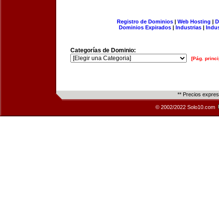
Registro de Dominios
|
Web Hosting
|
D
Dominios Expirados
|
Industrias
|
Indu
Categorías de Dominio:
[Pág. princi
** Precios expre
© 2002/2022 Solo10.com