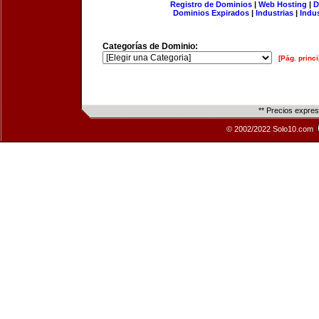
Registro de Dominios
|
Web Hosting
|
D
Dominios Expirados
|
Industrias
|
Indu
Categorías de Dominio:
[Pág. princi
** Precios expre
© 2002/2022 Solo10.com