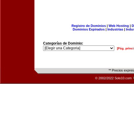
Registro de Dominios
|
Web Hosting
|
D
Dominios Expirados
|
Industrias
|
Indu
Categorías de Dominio:
[Pág. princi
** Precios expre
© 2002/2022 Solo10.com