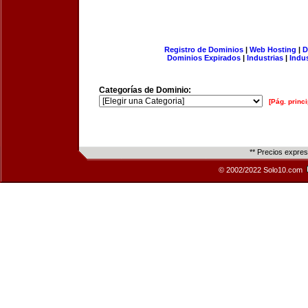
Registro de Dominios
|
Web Hosting
|
D
Dominios Expirados
|
Industrias
|
Indu
Categorías de Dominio:
[Pág. princi
** Precios expre
© 2002/2022 Solo10.com