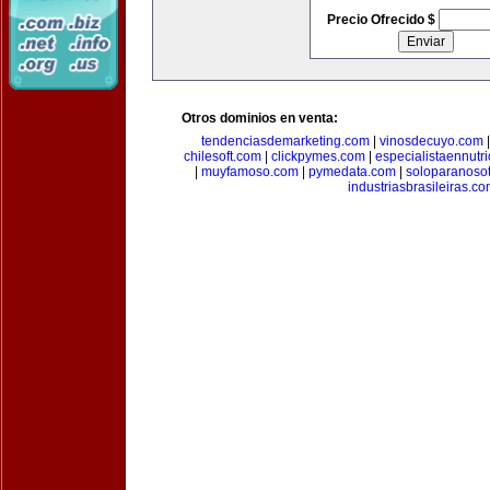
Precio Ofrecido $
Otros dominios en venta:
tendenciasdemarketing.com
|
vinosdecuyo.com
chilesoft.com
|
clickpymes.com
|
especialistaennutr
|
muyfamoso.com
|
pymedata.com
|
soloparanoso
industriasbrasileiras.c