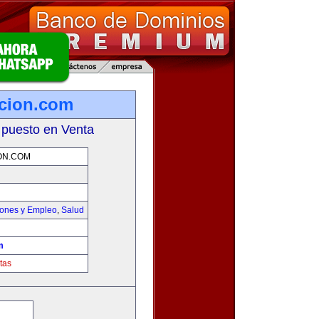
icion.com
 puesto en Venta
ON.COM
iones y Empleo
,
Salud
m
tas