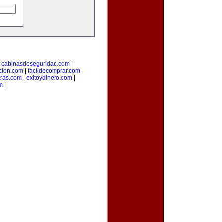
|
cabinasdeseguridad.com
|
icion.com
|
facildecomprar.com
tras.com
|
exitoydinero.com
|
om
|