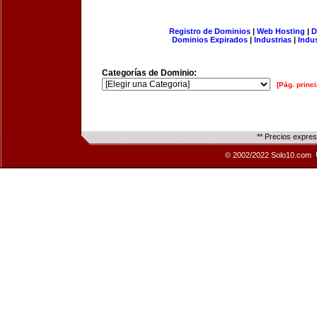
Registro de Dominios
|
Web Hosting
|
D
Dominios Expirados
|
Industrias
|
Indu
Categorías de Dominio:
[Pág. princi
** Precios expre
© 2002/2022 Solo10.com