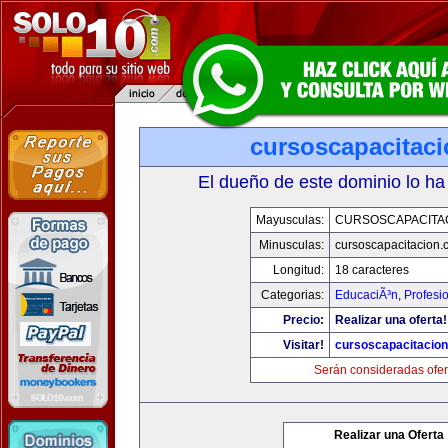
cursoscapacitac
El dueño de este dominio lo ha
Mayusculas:
CURSOSCAPACITA
Minusculas:
cursoscapacitacion.
Longitud:
18 caracteres
Categorias:
EducaciÃ³n
,
Profesi
Precio:
Realizar una oferta!
Visitar!
cursoscapacitacio
Serán consideradas ofer
Realizar una Oferta