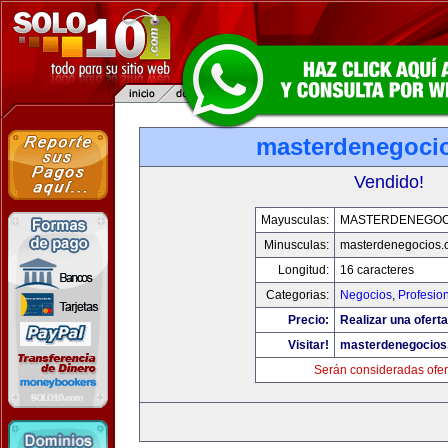
masterdenegoci
Vendido!
Mayusculas:
MASTERDENEGOC
Minusculas:
masterdenegocios.
Longitud:
16 caracteres
Categorias:
Negocios
,
Profesio
Precio:
Realizar una oferta
Visitar!
masterdenegocios
Serán consideradas ofer