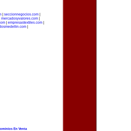
m
|
seccionnegocios.com
|
|
mercadosyvalores.com
|
.com
|
empresastextiles.com
|
adosmedellin.com
|
ominios En Venta