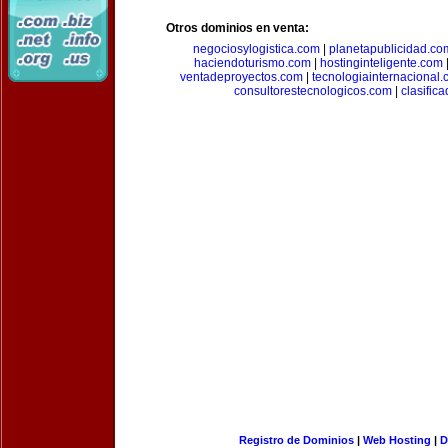
Otros dominios en venta:
negociosylogistica.com
|
planetapublicidad.co
haciendoturismo.com
|
hostinginteligente.com
ventadeproyectos.com
|
tecnologiainternacional
consultorestecnologicos.com
|
clasific
Registro de Dominios
|
Web Hosting
|
D