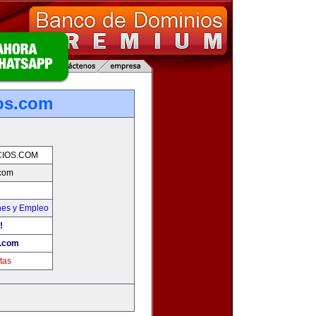
os.com
IOS.COM
com
nes y Empleo
!
.com
tas