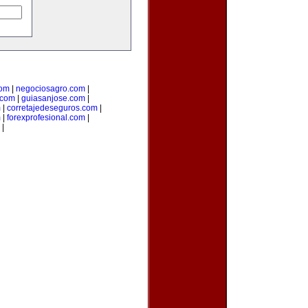
com
|
negociosagro.com
|
.com
|
guiasanjose.com
|
m
|
corretajedeseguros.com
|
m
|
forexprofesional.com
|
|