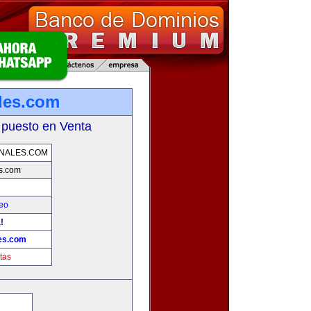
les.com
 puesto en Venta
NALES.COM
s.com
eo
!
es.com
tas