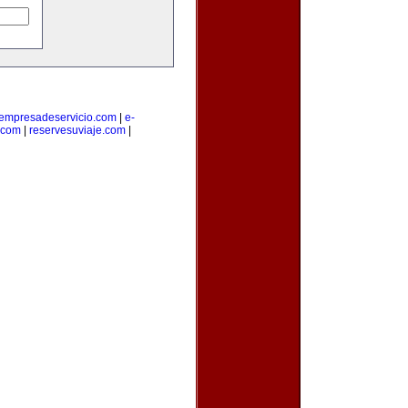
empresadeservicio.com
|
e-
.com
|
reservesuviaje.com
|