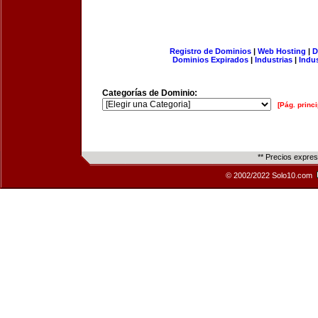
Registro de Dominios
|
Web Hosting
|
D
Dominios Expirados
|
Industrias
|
Indu
Categorías de Dominio:
[Pág. princi
** Precios expre
© 2002/2022 Solo10.com