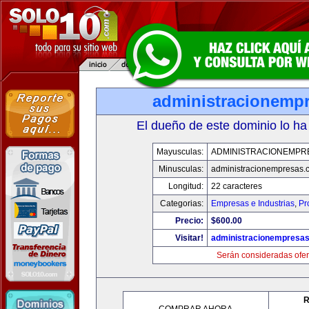
administracionemp
El dueño de este dominio lo ha
Mayusculas:
ADMINISTRACIONEMPR
Minusculas:
administracionempresas.
Longitud:
22 caracteres
Categorias:
Empresas e Industrias
,
Pr
Precio:
$600.00
Visitar!
administracionempresa
Serán consideradas ofer
R