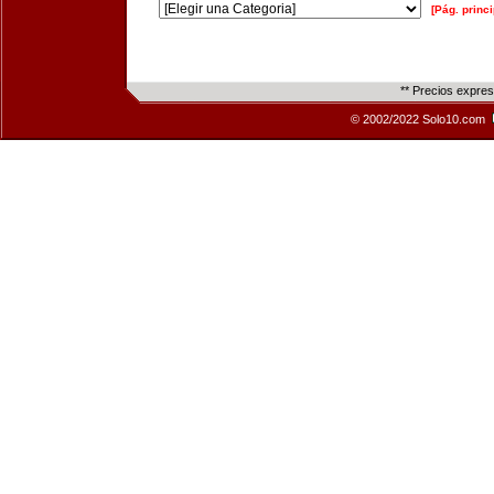
[Pág. princi
** Precios expre
© 2002/2022 Solo10.com