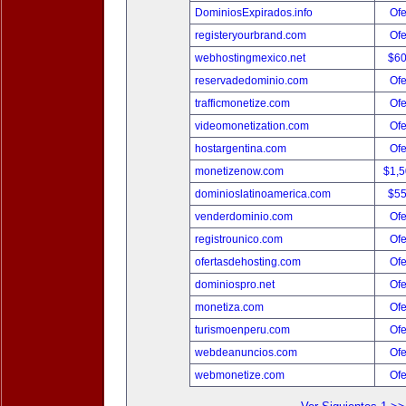
DominiosExpirados.info
Ofe
registeryourbrand.com
Ofe
webhostingmexico.net
$6
reservadedominio.com
Ofe
trafficmonetize.com
Ofe
videomonetization.com
Ofe
hostargentina.com
Ofe
monetizenow.com
$1,
dominioslatinoamerica.com
$5
venderdominio.com
Ofe
registrounico.com
Ofe
ofertasdehosting.com
Ofe
dominiospro.net
Ofe
monetiza.com
Ofe
turismoenperu.com
Ofe
webdeanuncios.com
Ofe
webmonetize.com
Ofe