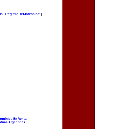
us
|
RegistroDeMarcas.net
|
|
ominios En Venta
strias Argentinas