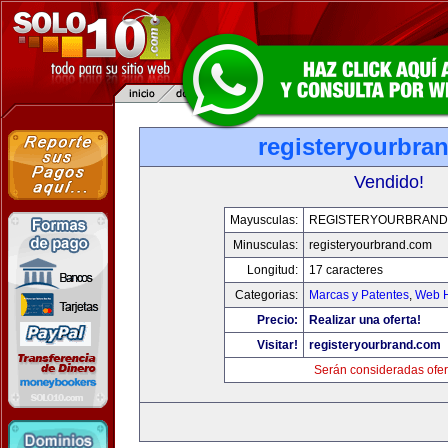
registeryourbra
Vendido!
Mayusculas:
REGISTERYOURBRAND
Minusculas:
registeryourbrand.com
Longitud:
17 caracteres
Categorias:
Marcas y Patentes
,
Web H
Precio:
Realizar una oferta!
Visitar!
registeryourbrand.com
Serán consideradas ofer