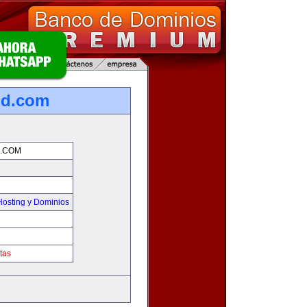
nd.com
.COM
osting y Dominios
tas