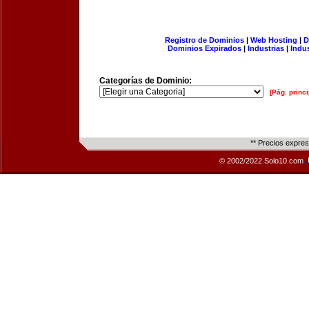
Registro de Dominios
|
Web Hosting
|
D
Dominios Expirados
|
Industrias
|
Indu
Categorías de Dominio:
[Pág. princi
** Precios expre
© 2002/2022 Solo10.com