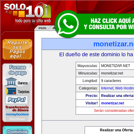
monetizar.n
El dueño de este dominio lo ha
Mayusculas:
MONETIZAR.NET
Minusculas:
monetizar.net
Longitud:
9 caracteres
Categorias:
Internet
,
Web Hostin
Precio:
Realizar una oferta
Visitar!
monetizar.net
Serán consideradas ofer
Realizar una Oferta