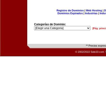
Registro de Dominios
|
Web Hosting
|
D
Dominios Expirados
|
Industrias
|
Indu
Categorías de Dominio:
[Pág. princi
** Precios expre
© 2002/2022 Solo10.com