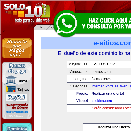
e-sitios.co
El dueño de este dominio lo ha
Mayusculas:
E-SITIOS.COM
Minusculas:
e-sitios.com
Longitud:
8 caracteres
Categorias:
Internet
,
Portales
,
Web Ho
Precio:
Realizar una oferta!
Visitar!
e-sitios.com
Serán consideradas ofer
Realizar una Oferta