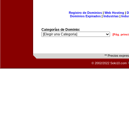
Registro de Dominios
|
Web Hosting
|
D
Dominios Expirados
|
Industrias
|
Indu
Categorías de Dominio:
[Pág. princi
** Precios expre
© 2002/2022 Solo10.com