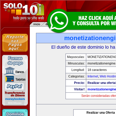
monetizationeng
El dueño de este dominio lo ha
Mayusculas:
MONETIZATIONEN
Minusculas:
monetizationengine
Longitud:
18 caracteres
Categorias:
Internet
,
Web Hostin
Precio:
Realizar una oferta
Visitar!
monetizationengin
Serán consideradas ofer
Realizar una Oferta