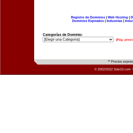
Registro de Dominios
|
Web Hosting
|
D
Dominios Expirados
|
Industrias
|
Indu
Categorías de Dominio:
[Pág. princi
** Precios expre
© 2002/2022 Solo10.com