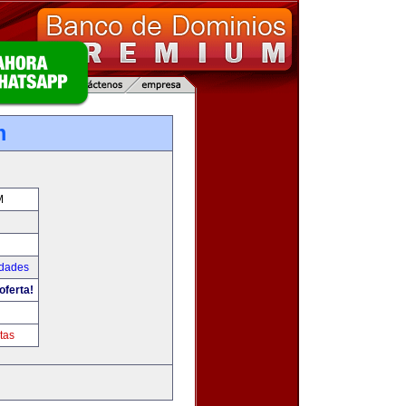
m
M
udades
oferta!
tas