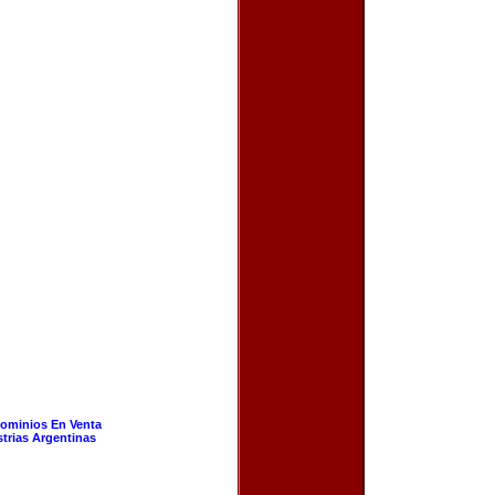
ominios En Venta
strias Argentinas