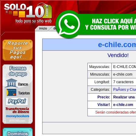
e-chile.co
Vendido!
Mayusculas:
E-CHILE.CO
Minusculas:
e-chile.com
Longitud:
7 caracteres
Categorias:
PaÃ­ses y Ci
Precio:
Realizar una 
Visitar!
e-chile.com
Serán consideradas ofer