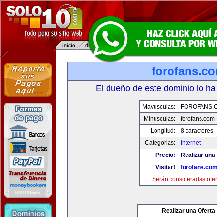
forofans.c
El dueño de este dominio lo ha
Mayusculas:
FOROFANS.
Minusculas:
forofans.com
Longitud:
8 caracteres
Categorias:
Internet
Precio:
Realizar una 
Visitar!
forofans.co
Serán consideradas ofer
Realizar una Oferta