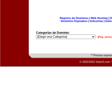
Registro de Dominios
|
Web Hosting
|
D
Dominios Expirados
|
Industrias
|
Indu
Categorías de Dominio:
[Pág. princi
** Precios expre
© 2002/2022 Solo10.com