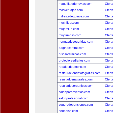
maquillajedenovias.com
Ofert
masventajas.com
Ofert
mifiestadequince.com
Ofert
mochilear.com
Ofert
mujerclub.com
Ofert
muyfamoso.com
Ofert
normasdeseguridad.com
Ofert
paginacentral.com
Ofert
pisosatermicos.com
Ofert
protectoresdiarios.com
Ofert
regalosdeamor.com
Ofert
restauraciondefotografias.com
Ofert
resultadosnaturales.com
Ofert
resultadosorganicos.com
Ofert
salonparaeventos.com
Ofert
salonprofesional.com
Ofert
segurodepensiones.com
Ofert
seubolso.com
Ofert