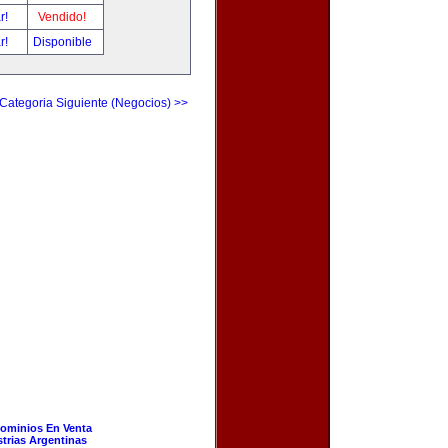
ar!
Vendido!
ar!
Disponible
Categoria Siguiente (Negocios) >>
ominios En Venta
strias Argentinas