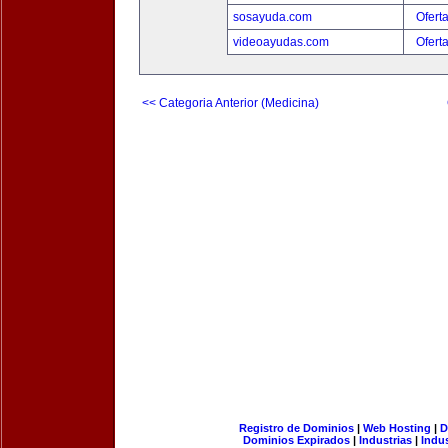
sosayuda.com
Ofert
videoayudas.com
Ofert
<< Categoria Anterior (Medicina)
Registro de Dominios
|
Web Hosting
|
D
Dominios Expirados
|
Industrias
|
Indu