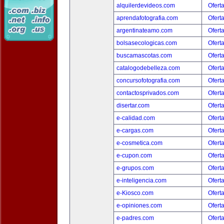
alquilerdevideos.com
Ofert
aprendafotografia.com
Ofert
argentinateamo.com
Ofert
bolsasecologicas.com
Ofert
buscamascotas.com
Ofert
catalogodebelleza.com
Ofert
concursofotografia.com
Ofert
contactosprivados.com
Ofert
disertar.com
Ofert
e-calidad.com
Ofert
e-cargas.com
Ofert
e-cosmetica.com
Ofert
e-cupon.com
Ofert
e-grupos.com
Ofert
e-inteligencia.com
Ofert
e-Kiosco.com
Ofert
e-opiniones.com
Ofert
e-padres.com
Ofert