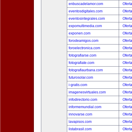
enbuscadelamor.com
Ofert
eventosdigitales.com
Ofert
eventosintegrales.com
Ofert
expomultimedia.com
Ofert
exponen.com
Ofert
forodeamigos.com
Ofert
foroelectronica.com
Ofert
fotografiarse.com
Ofert
fotografiate.com
Ofert
fotografiaurbana.com
Ofert
futurosolar.com
Ofert
i-gratis.com
Ofert
imagenesvirtuales.com
Ofert
infodirectorio.com
Ofert
informemundial.com
Ofert
innovarse.com
Ofert
lavapisos.com
Ofert
listabrasil.com
Ofert